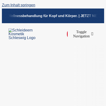
Zum Inhalt springen
ve Wellnessbehandlung für Kopf und Körper. | JETZT NEU! Head 
Toggle
Navigation
Über
Beha
Shop
Preisl