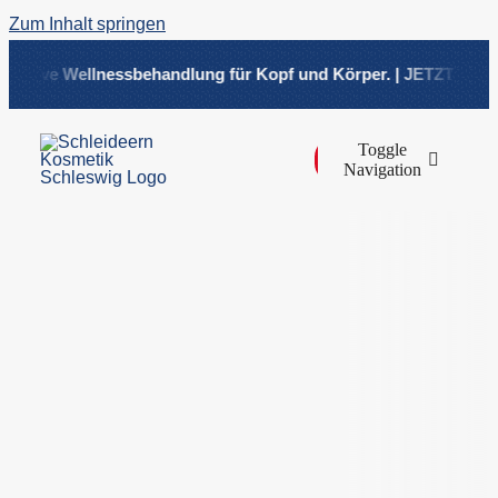
Zum Inhalt springen
ensive Wellnessbehandlung für Kopf und Körper. | JETZT NEU! H
Toggle
Navigation
Über
Beha
Shop
Preisl