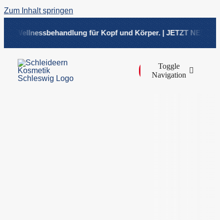
Zum Inhalt springen
ve Wellnessbehandlung für Kopf und Körper. | JETZT NEU! Head 
Toggle
Navigation
Über
Beha
Shop
Preisl