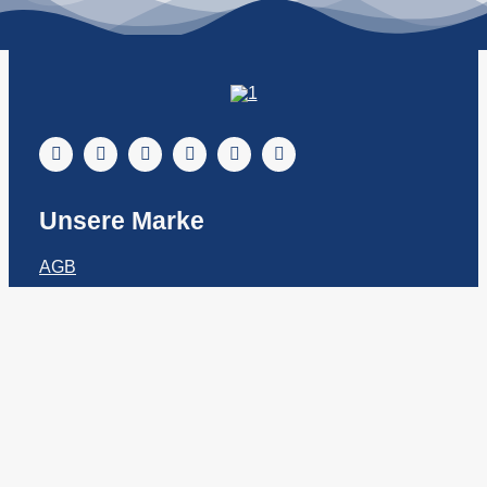
Unsere Marke
AGB
Impressum
Datenschutz
So erreichst du uns
04621-9517476
info@schleideern-shop.de