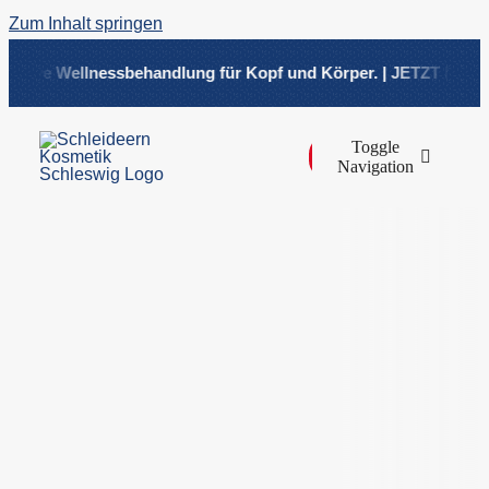
Zum Inhalt springen
nsive Wellnessbehandlung für Kopf und Körper. | JETZT NEU! He
Toggle
Navigation
Über
Beha
Shop
Preisl